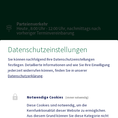
Parteienverkehr
Heute , 8:00 Uhr - 12:00 Uhr, nachmittags nach
vorheriger Terminvereinbarung
Datenschutzeinstellungen
Amtsstunden
Heute , 07:30 - 12:00 , 12:00 - 16:00
Sie können nachfolgend Ihre Datenschutzeinstellungen
festlegen.
Detaillierte Informationen und wie Sie Ihre Einwilligung
jederzeit widerrufen können, finden Sie in unserer
Mehr
Datenschutzerklärung
.
Quicklinks
Notwendige Cookies
(immer notwendig)
Geko digital Gemeinde-
Neuigkeiten
Diese Cookies sind notwendig, um die
Kernfunktionalität dieser Website zu ermöglichen.
App
Aus diesem Grund können Sie diese Kategorie nicht