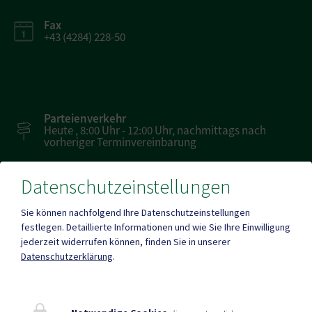
Fax
+43 (4284) 228-50
Parteienverkehr
Heute , 8:00 Uhr - 12:00 Uhr, nachmittags nach
vorheriger Terminvereinbarung
Datenschutzeinstellungen
Amtsstunden
Heute , 07:30 - 12:00 , 12:00 - 16:00
Sie können nachfolgend Ihre Datenschutzeinstellungen
festlegen.
Detaillierte Informationen und wie Sie Ihre Einwilligung
jederzeit widerrufen können, finden Sie in unserer
Mehr
Datenschutzerklärung
.
Quicklinks