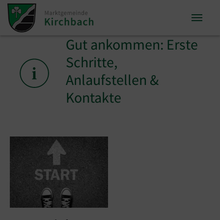
Zum Inhalt springen
Zum Seitenende springen
Gut ankommen: Erste
Sie sind hier:
Schritte,
Anlaufstellen &
Kontakte