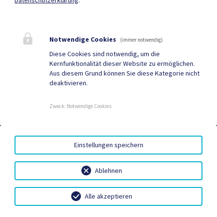
Quicklinks
Notwendige Cookies
(immer notwendig)
Geko digital Gemeinde-
Neuigkeiten
Diese Cookies sind notwendig, um die
Kernfunktionalität dieser Website zu ermöglichen.
App
Aus diesem Grund können Sie diese Kategorie nicht
deaktivieren.
Tourismus
Sport & Freizeit
Gemeindenachrichten
Termine
Zweck
:
Notwendige Cookies
EED III
|
AMTSSIGNATUR
|
BARRIEREFREIHEIT
|
Einstellungen speichern
DATENSCHUTZ
|
SITEMAP
|
IMPRESSUM
Ablehnen
Alle akzeptieren
Ankommen in
Termine &
Urlaub in Kirchbach
Neuigkeiten