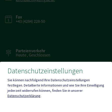
Fax
+43 (4284) 228-50
Parteienverkehr
Heute , Geschlossen
Datenschutzeinstellungen
Amtsstunden
Heute , Geschlossen
Sie können nachfolgend Ihre Datenschutzeinstellungen
festlegen.
Detaillierte Informationen und wie Sie Ihre Einwilligung
jederzeit widerrufen können, finden Sie in unserer
Mehr
Datenschutzerklärung
.