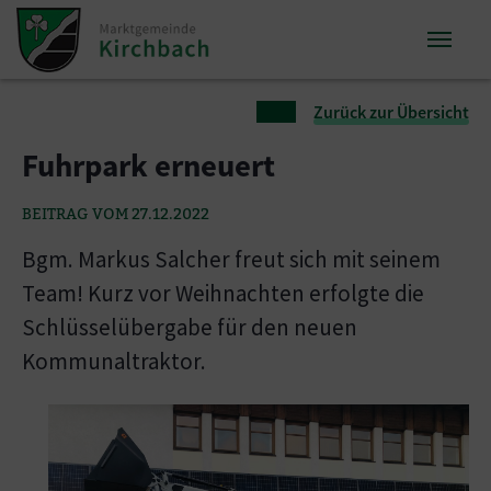
Zum Inhalt springen
Zum Seitenende springen
Sie sind hier:
Zurück zur Übersicht
Fuhrpark erneuert
BEITRAG VOM 27.12.2022
Bgm. Markus Salcher freut sich mit seinem
Team! Kurz vor Weihnachten erfolgte die
Schlüsselübergabe für den neuen
Kommunaltraktor.