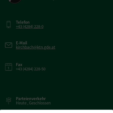
Telefon
+43 (4284) 228-0
E-Mail
kirchbach@ktn.gde.at
Fax
+43 (4284) 228-50
Parteienverkehr
Heute , Geschlossen