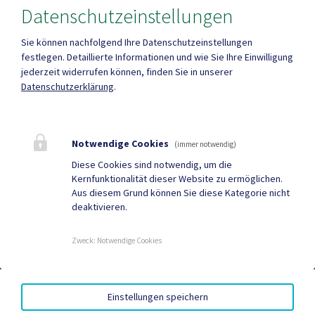
Datenschutzeinstellungen
Amtsstunden
Heute , Geschlossen
Sie können nachfolgend Ihre Datenschutzeinstellungen
festlegen.
Detaillierte Informationen und wie Sie Ihre Einwilligung
jederzeit widerrufen können, finden Sie in unserer
Mehr
Datenschutzerklärung
.
Quicklinks
Notwendige Cookies
(immer notwendig)
Geko digital Gemeinde-
Neuigkeiten
Diese Cookies sind notwendig, um die
Kernfunktionalität dieser Website zu ermöglichen.
App
Aus diesem Grund können Sie diese Kategorie nicht
deaktivieren.
Tourismus
Sport & Freizeit
Gemeindenachrichten
Termine
Zweck
:
Notwendige Cookies
EED III
|
AMTSSIGNATUR
|
BARRIEREFREIHEIT
|
Einstellungen speichern
DATENSCHUTZ
|
SITEMAP
|
IMPRESSUM