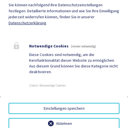
Heute , Geschlossen
Sie können nachfolgend Ihre Datenschutzeinstellungen
festlegen.
Detaillierte Informationen und wie Sie Ihre Einwilligung
jederzeit widerrufen können, finden Sie in unserer
Mehr
Datenschutzerklärung
.
Quicklinks
Notwendige Cookies
(immer notwendig)
Geko digital Gemeinde-
Neuigkeiten
Diese Cookies sind notwendig, um die
Kernfunktionalität dieser Website zu ermöglichen.
App
Aus diesem Grund können Sie diese Kategorie nicht
deaktivieren.
Tourismus
Sport & Freizeit
Gemeindenachrichten
Termine
Zweck
:
Notwendige Cookies
EED III
|
AMTSSIGNATUR
|
BARRIEREFREIHEIT
|
Einstellungen speichern
DATENSCHUTZ
|
SITEMAP
|
IMPRESSUM
Ablehnen