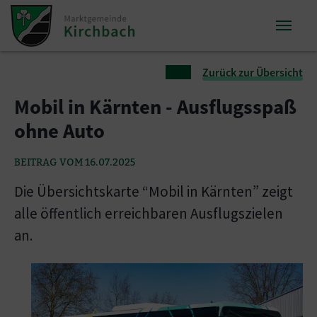
Zum Inhalt springen
Zum Seitenende springen
Sie sind hier:
Zurück zur Übersicht
Mobil in Kärnten - Ausflugsspaß
ohne Auto
BEITRAG VOM 16.07.2025
Die Übersichtskarte “Mobil in Kärnten” zeigt
alle öffentlich erreichbaren Ausflugszielen
an.