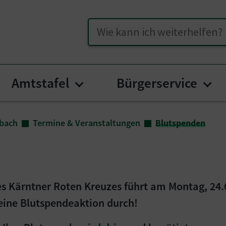
Suche
Amtstafel
Bürgerservice
enu for "Unser Kirchbach"
Submenu for "Amtstafel"
Sub
hbach
Termine & Veranstaltungen
Blutspenden
 des Kärntner Roten Kreuzes führt am Montag, 2
 eine Blutspendeaktion durch!