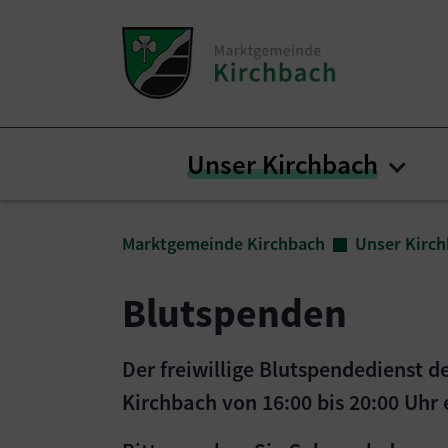
Zum Inhalt springen
Zum Seitenende springen
Unser Kirchbach
Subm
Sie sind hier:
Marktgemeinde Kirchbach
Unser Kirc
Blutspenden
Der freiwillige Blutspendedienst
Kirchbach von 16:00 bis 20:00 Uhr