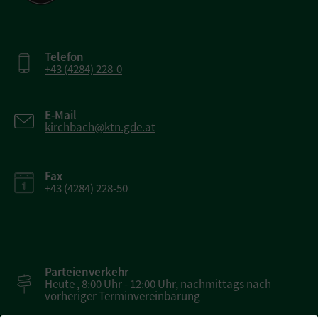
Telefon
+43 (4284) 228-0
E-Mail
kirchbach@ktn.gde.at
Fax
+43 (4284) 228-50
Parteienverkehr
Heute , 8:00 Uhr - 12:00 Uhr, nachmittags nach
vorheriger Terminvereinbarung