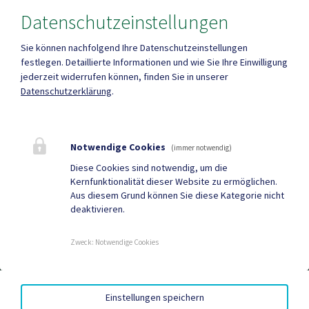
Datenschutzeinstellungen
Amtsstunden
Heute , 07:30 - 12:00 , 12:00 - 16:00
Sie können nachfolgend Ihre Datenschutzeinstellungen
festlegen.
Detaillierte Informationen und wie Sie Ihre Einwilligung
jederzeit widerrufen können, finden Sie in unserer
Mehr
Datenschutzerklärung
.
Quicklinks
Notwendige Cookies
(immer notwendig)
Geko digital Gemeinde-
Neuigkeiten
Diese Cookies sind notwendig, um die
Kernfunktionalität dieser Website zu ermöglichen.
App
Aus diesem Grund können Sie diese Kategorie nicht
deaktivieren.
Tourismus
Sport & Freizeit
Gemeindenachrichten
Termine
Zweck
:
Notwendige Cookies
EED III
|
AMTSSIGNATUR
|
BARRIEREFREIHEIT
|
Einstellungen speichern
DATENSCHUTZ
|
SITEMAP
|
IMPRESSUM