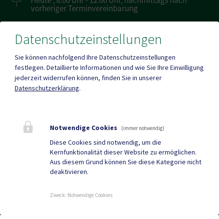
vorheriger Terminvereinbarung
Datenschutzeinstellungen
Amtsstunden
Heute , 07:30 - 12:00 , 12:00 - 16:00
Sie können nachfolgend Ihre Datenschutzeinstellungen
festlegen.
Detaillierte Informationen und wie Sie Ihre Einwilligung
jederzeit widerrufen können, finden Sie in unserer
Mehr
Datenschutzerklärung
.
Quicklinks
Notwendige Cookies
(immer notwendig)
Geko digital Gemeinde-
Neuigkeiten
Diese Cookies sind notwendig, um die
Kernfunktionalität dieser Website zu ermöglichen.
App
Aus diesem Grund können Sie diese Kategorie nicht
deaktivieren.
Tourismus
Sport & Freizeit
Gemeindenachrichten
Termine
Zweck
:
Notwendige Cookies