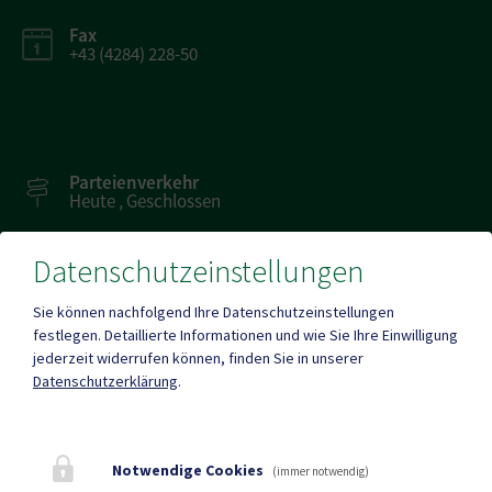
Fax
+43 (4284) 228-50
Parteienverkehr
Heute , Geschlossen
Datenschutzeinstellungen
Amtsstunden
Heute , Geschlossen
Sie können nachfolgend Ihre Datenschutzeinstellungen
festlegen.
Detaillierte Informationen und wie Sie Ihre Einwilligung
jederzeit widerrufen können, finden Sie in unserer
Mehr
Datenschutzerklärung
.
Quicklinks
Notwendige Cookies
(immer notwendig)